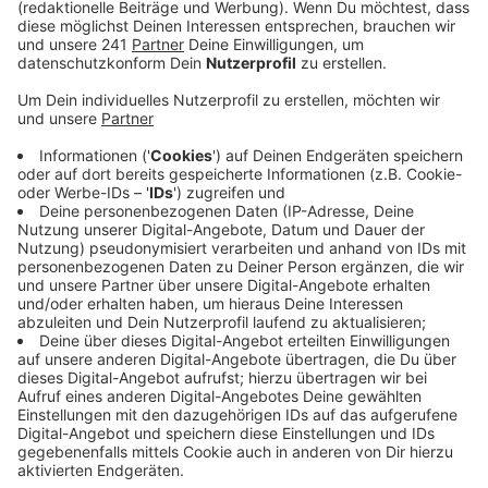
Anzeige
Der steht auf dem sechsten Platz ordentlich unter
Druck und braucht Punkte, um an den internationalen
Plätzen dranzubleiben. Bayer 04 hingegen startet mit
der Rückrunde in die Jagd auf Bayern München. Wir
liegen mit 4 Punkten Abstand auf dem zweiten Platz
hinter dem Rekordmeister. Übrigens entscheidet Xabi
Alonso erst kurzfristig, ob unser Führungsspieler Granit
Xhaka heute spielen kann. Er hat Probleme am
Sprunggelenk.
Anzeige
Mehr Nachrichten aus Leverkusen
Anzeige