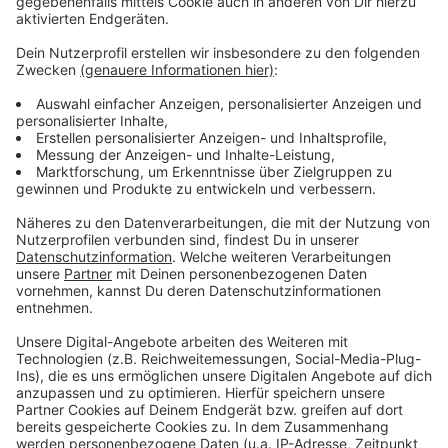
Hierarchien abzubauen und die Effizienz zu steigern.
Anzeige
Weitere Meldungen aus Leverkusen
Anzeige
Raubüberfall in Leverkusen: Polizeihündin findet Beute
Leverkusen plant weiter an neuer Innenstadt für
Wiesdorf
Deutsches Rotes Kreuz ruft zur Blutspende in
Leverkusen auf
Anzeige