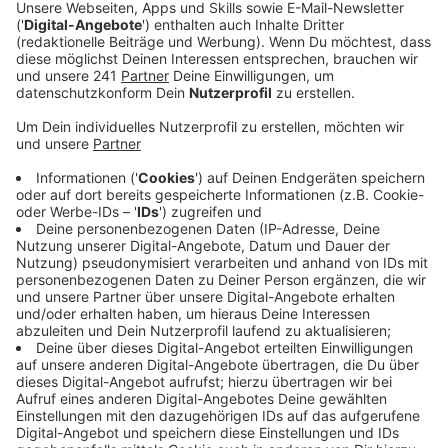
hat seinen ursprünglich bis März 2026 laufenden
Vertrag um drei Jahre verlängert bekommen.
Veröffentlicht:
Donnerstag, 17.07.2025 16:19
Anzeige
Turnaround durch Stellenabbau und
Effizienzsteigerung
Anzeige
Laut dem Aufsichtsratsvorsitzenden hat Anderson die
richtigen Weichen für einen Turnaround gestellt. Sein
Fokus liegt auf einem umfassenden Stellenabbau und
der Verschlankung von Arbeitsabläufen. Besonders
Führungspositionen sollen reduziert werden, um