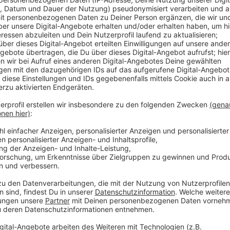
Für die Bayer Giants startet die neue Saison in der P
Team ist auf einigen Positionen verändert worden u
Seitenlinie: Mike Koch ist nach einigen Jahren als Sp
diesmal als hauptverantwortlicher Trainer. Im Inter
erzählt er, wie die Mannschaft vor dem Saisonstart 
und welcher gefühlte Neuzugang in dieser Saison gan
Hier findet ihr den Spielplan der Giants für die neue
Anzeige
Giants-Coach Mike Koch im In