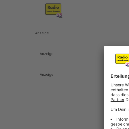
Anzeige
Anzeige
Anzeige