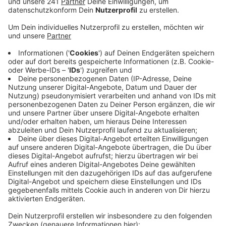
Konzern jetzt Revision beim obersten Gericht der
Vereinigten Staaten, dem Supreme Court
beantragt.
Veröffentlicht:
Dienstag, 17.08.2021 06:24
Anzeige
Sollte das Gericht den Fall zur Entscheidung
annehmen und im Sinne von Bayer urteilen, hätte dies
eine Signalwirkung. Bayer verspricht sich davon, die
Streitigkeiten im Grunde beenden zu können.
Konzernchef Werner Baumann rechnet damit, dass die
Richter in den kommenden sechs Monaten über eine
Annahme des Antrags entscheiden. Bei den
Rechtsstreitigkeiten geht es um angebliche
Krebsrisiken des Unkrautvernichters Roundup, der
Glyphosat enthält.