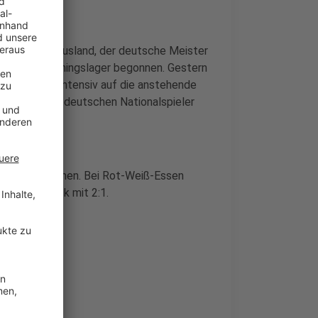
f Reisen ins Ausland, der deutsche Meister
en sein Trainingslager begonnen. Gestern
bis Freitag intensiv auf die anstehende
em wieder die deutschen Nationalspieler
Saison gewonnen. Bei Rot-Weiß-Essen
Patrik Schick mit 2:1.