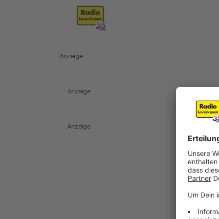
Anzeige
Anzeige
Anzeige