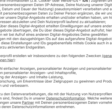
Anzeige
Viele Bundesligaclubs setzen in der Vorbereitung au
macht es anders: im Schwarzwald hat Bayer Leverkus
(28.07.) ist das Team sort angekommen und wird sich 
Saison vorbereiten. Mit dabei sind jetzt unter ander
Florian Wirtz, Robert Andrich und Jonathan Tah.
Am Freitag hatte Bayer 04 das erste Testspiel der 
siegte die Werkself nach Toren von Nathan Tella und 
Anzeige
Weitere Meldungen aus Leverkusen
Anzeige