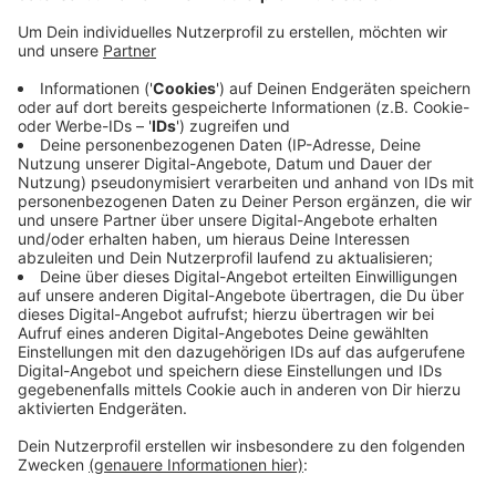
Veröffentlicht:
Donnerstag, 03.03.2022 15:39
Anzeige
Vom Betriebsrats-Chef heißt es: «Das
Zukunftskonzept markiert eine Trendwende, rückt den
Heimatstandort Deutschland wieder stärker in den
Fokus und schafft Zukunftsarbeitsplätze.» Das
Konzept sieht vor, dass in der Pharmasparte die
Forschung hauptsächlich in Deutschland stattfindet.
Außerdem soll ein großer Teil der bis 2025 geplanten
Neueinstellungen hier erfolgen.
Anzeige