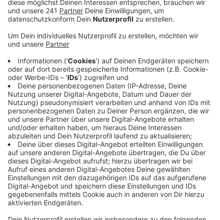
Unternehmen Curevac weiter aus. Das entwickelt
gerade einen eigenen mRNA-basierten Impfstoff
gegen das Coronavirus.
Veröffentlicht:
Montag, 01.02.2021 11:18
Anzeige
Bis Ende des Jahres soll der Impfstoff von Curevac
verfügbar sein. Für das kommende Jahr seien allein von
dem Tübinger unternehmen 600 Millionen Impfdosen
geplant – Bayer will 160 Millionen zusätzlich
bereitstellen.
Um das zu erreichen, will Bayer ein
eigenes Produktionsnetzwerk aktivieren.
„Wir verfügen
über die erforderlichen Fähigkeiten und Möglichkeiten,
den Impfstoff von Curevac herstellen zu können", so
der Konzern am Montag.
Produziert werden soll vor
allem am Standort