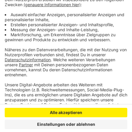
Wuppertal. B
undesgesundheitsminister Jens Spahn
begrüßte die Zusammenarbeit beider Unternehmen.
Wir werden Impfstoffe brauchen über den Sommer
hinaus, sagte er am Mittag.
Anzeige
Anzeige
Anzeige
Anzeige