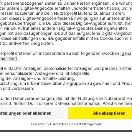
Bisher hatte die Behörde gesagt: bei korrektem Geb
keine Gesundheitsgefahr. Unter anderem eine Umwelt
gegen diese Einschätzung geklagt. Bayer ist aber z
auch bei einer neuen Überprüfung keine Krebsgefahre
bereits beim letzten Mal gewissenhaft vorgegangen. 
der Sicherheit von Glyphosat», so Bayer.
Einen weiteren Erfolg für Bayer gab es auch an ander
Bundesstaat Oregon hat Bayer jetzt die letzten vier
diesmal hatte ein Kläger gesagt, dass Glyphosat für
ist. Das Gericht sah das dagegen anders.
Anzeige