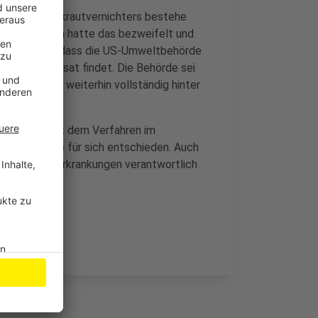
rauch des Unkrautvernichters bestehe
organisation hatte das bezweifelt und
uversichtlich, dass die US-Umweltbehörde
n bei Glyphosat findet. Die Behörde sei
«Wir stehen weiterhin vollständig hinter
er Stelle: Mit dem Verfahren im
 US-Prozesse für sich entschieden. Auch
 seine Krebserkrankungen verantwortlich