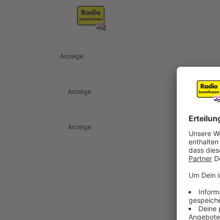
Anzeige
Anzeige
Anzeige