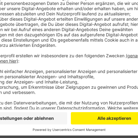
Anzeige
Der Konzern will erneut 2,80 Euro pro Aktie auszahle
Bayer-AG zugestimmt. Auch wenn der Betrag für den
ist wie im vergangenen Jahr, handele es sich um ein
Durch die höhere Aktienzahl würden in diesem Jahr d
Anzeige