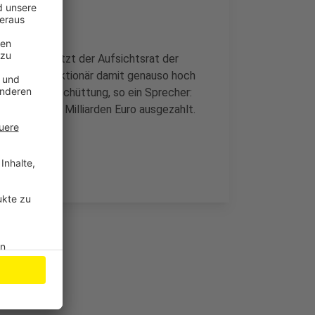
n. Dem hat jetzt der Aufsichtsrat der
 einzelnen Aktionär damit genauso hoch
e Rekord-Ausschüttung, so ein Sprecher:
amit über 2,6 Milliarden Euro ausgezahlt.