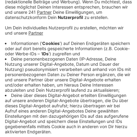
Anzeige
Die Traditionsmannschaft der Werkself spielt heute
Abend gegen die Alten Herren vom SSV
Lützenkirchen. Das Ganze ist für den guten Zweck: der
komplette Erlös soll an die Initiative „Leverkusen hilft
krebskranken Kindern“ gespendet werden. Der Abend
in der Brucharena in Lützenkirchen beginnt um 17 Uhr
30 mit einem Spiel der Jugendmannschaft. Es gibt
auch ein Rahmenprogramm für Familien.
Anzeige
Weitere Meldungen aus Leverkusen
Anzeige