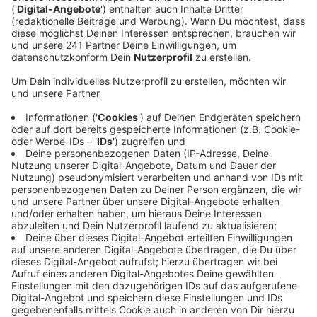
Veröffentlicht:
Mittwoch, 27.03.2024 12:47
Anzeige
Wer in diesem Zeitraum keine Zeit haben sollte, kann
Gruppen auch vor Ort mit Sach- oder Geldspenden
unterstützen. Die Projekte sollen Kreativität, das
solidarische Handeln und die Verantwortungsfähigkeit
der Jugendlichen fördern. Alle interessierten
Jugendlichen, Organisationen oder Gruppen können
sich an der 72- Stunden-Aktion beteiligen. Dabei
können sie eigene Ideen einbringen oder auf die
Vorschläge des Koordinierungskreises zurückgreifen.
Weitere Informationen gibt es
auf der Homepage des
BDKJ Leverkusen
.
Anzeige