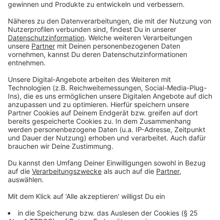
Impfung zu überzeugen. Mobile Impfzentren,
Aufklärung über den Nutzen einer vollständigen
Impfung, die Aufrechterhaltung weiterer
Schutzmaßnahmen- wie Maskentragen, wenn der
Mindestabstand nicht eingehalten werden kann ,
Testangebote, Coronaschutz- Maßnahmen auch am
Arbeitsplatz, Sicherstellung von Schutzausrüstungen,
Aufrechterhaltung einer guten
Gesundheitsversorgung- keine
Krankenhausschließungen sind einige Punkte
hinsichtlich der vorzugebenden Maßnahmen.
Anzeige
10) Gesellschaft