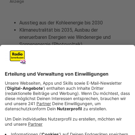
Anzeige
Ausstieg aus der Kohleenergie bis 2030
Klimaneutralität bis 2035, Ausbau der
eneruerbaren Energien wie Windenergie und
Sonnenenergie (Photovoltaik)
Reduktion von Treibhausgasen hier vor allen
Dingen CO2
feste Vorgaben mit Sanktionen bei Nicht-
Einhaltung von klimapolitischen Vorgaben statt
nur CO2-Zertifikathandel
Investitionen in klimafreundliche Infrastruktur
gezielter Umbau der Wirtschaft und Gesellschaft,
damit Ressourcenverbrauch und Emissionen
von Schadstoffen nachhaltig gesenkt werden
Anzeige