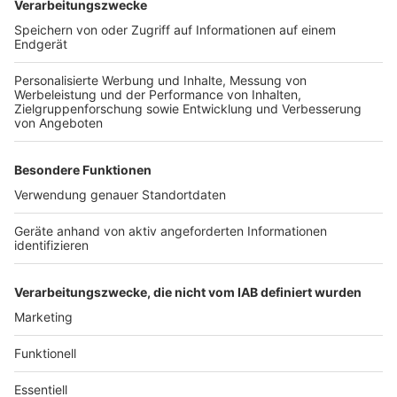
Wirtschaft und Gesellschaft müssen umgebaut
werden. Klimaschutz und sichere Arbeitsplätze mit
guten Arbeitsbedingungen und fairen Löhnen schließen
sich nicht aus. Ein krisenfestes Gesundheitssystem,
das alle gleich gut versorgt. Sichere Renten und Löhne
von denen man gut leben kann.
DIE LINKE geht von einem Sozialstaat aus, der alle vor
Armut schützt, der gute Bildung, bezahlbare
Wohnungen und kostenfreien Nahverkehr bereitstellen
wird. Ein solches Modell ist umsetzbar, wenn alle ihren
gerechten Beitrag leisten. Geld ist zur Genüge da. Es
muss nur gerecht verteilt werden.
Anzeige