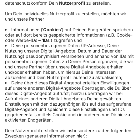
Veröffentlicht:
Freitag, 24.09.2021 18:14
Anzeige
Der Übergang im Kreuz Köln-Nord von der A1 aus
Leverkusen kommend ist ab Freitagabend 20 Uhr bis
Samstagnachmittag gesperrt. Auf der A3 gibt es in
der Nacht auf Samstag außerdem einen Engpass
zwischen Kreuz Köln-Ost und Köln-Dellbrück. Nach
über zehn Monaten verschwindet hier auch in
Fahrtrichtung Oberhausen die Dauerbaustelle. Nach
dem tödlichen Unglück mit einer Lärmschutzwand gab
es an der Stelle über Monate einen Engpass und Staus
im Berufsverkehr. Ab Samstagmorgen um 8 Uhr ist die
A3 dann wieder in beide Richtungen komplett frei.
Anzeige