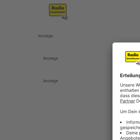
Anzeige
Anzeige
Anzeige