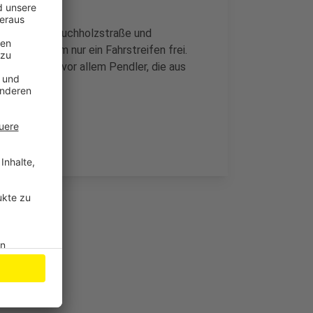
eß-Straße/Buchholzstraße und
Stammheim nur ein Fahrstreifen frei.
en sind also vor allem Pendler, die aus