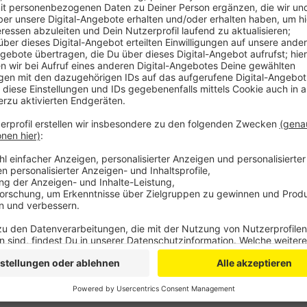
Deswegen ist zwischen den Einmündungen Moses-H
Dünnwalder Kommunalweg/Stammheimer Ring in Köln-
Betroffen ist die Fahrtrichtung Leverkusen – betroff
Köln zurück in unsere Stadt wollen.
Anzeige