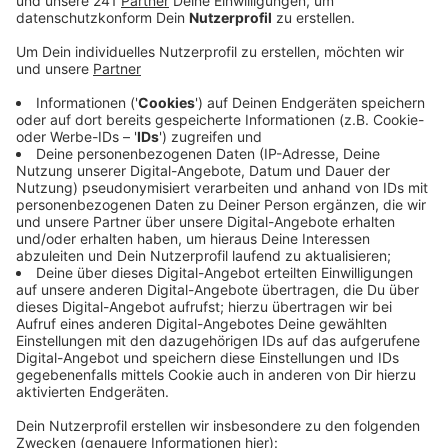
Veröffentlicht:
Dienstag, 30.07.2019 06:18
Anzeige
Die Eisdiele sei vorbildlich, weil es hier keine
Plastikbecher mehr gebe. Die Eisdiele verkauft Eis nur
noch in Waffeln oder Pappbechern, die mit Zuckerrohr
beschichtet sind. Die Betreiberin muss für die
nachhaltigen Becher zwar tiefer in die Tasche greifen
– stören tut sie das nach eigener Aussage aber nicht.
Ihr gehe es darum, die Menschen zum Umdenken zu
bewegen.
Das NaturGut Ophoven blickt mit Vorfreude auf 2021.
Ab dann sollen Einwegplastik-Produkte wie
Strohhalme oder Eisbecher in der gesamten EU
verboten sein.