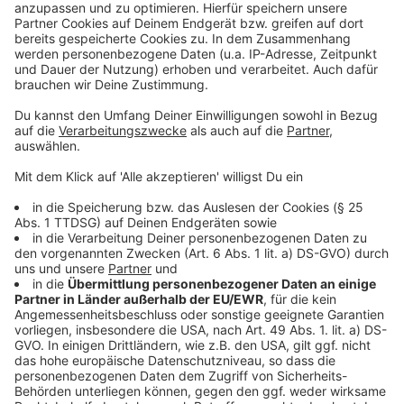
Mehr Meldungen aus Leverkusen
Anzeige
Geschlechtseintrag im Personalausweis ändern: Erste
Anmeldungen
Leverkusener wegen Übergriffen in Köln vor Gericht
Boniface fehlt in der Champions League
Anzeige
Anzeige