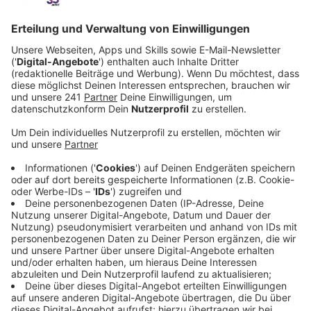
Anzeige
Schadstoff Metazachlor im Rhein: Bericht
des Landesamtes für Naturschutz
Anzeige
Im Oktober ist ein Schadstoff in den Rhein gelangt
und von Süden durch Leverkusen geflossen. Das zeigt
jetzt ein Bericht des Landesamtes für Naturschutz. Es
geht um das Pflanzenschutzmittel Metazachlor, das
vergangene Woche den Rhein verschmutzt hat. Für
das Trinkwasser besteht wohl keine Gefahr.
Anzeige