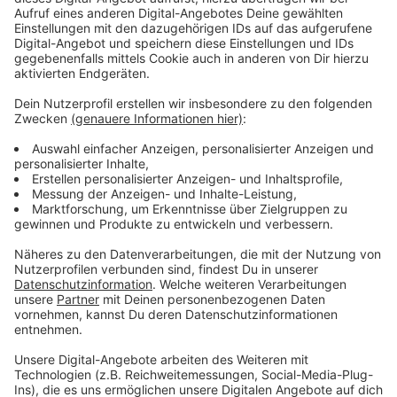
Schadstoffbelastung im Rhein
Anzeige
Der Schadstoff wurde erst im Bonner Raum im Körper
von Fischen und in Algen festgestellt, später dann an
der niederländischen Grenze. Das heißt, das
Metazachlor ist durch die Strömung auch in das
Wasser im Leverkusener Rheinabschnitt gelangt. Das
Landesumweltamt hat daraufhin andere Behörden und
Trinkwasserversorger informiert, sodass eine
Gesundheitsgefährdung wohl verhindert werden
konnte. Jetzt laufen die Ermittlungen zur Ursache der
Verschmutzung.
Anzeige