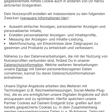
gezielt Azubis für technische Berufe ausgebildet
werden. Andere Berufsgruppen werden dafür in die
Geschwister-Scholl-Schule in Wiesdorf verlagert.
Anzeige
Weitere Meldungen aus Leverkusen
Anzeige
Leverkusen: Mehr Fitness am Arbeitsplatz gefordert
Blutspende-Store öffnet in Leverkusen
Der Rhein als Hauptverkehrsachse in Leverkusen
Anzeige