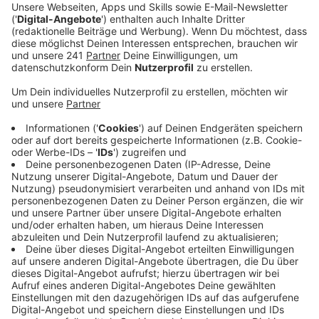
Medien.
Veröffentlicht:
Mittwoch, 06.12.2023 13:48
Anzeige
Neues Gebäude für Opladen gefordert
Anzeige
Das Opladener Berufskolleg braucht nach 55 Jahren
ein neues Gebäude, dafür haben sich die Leverkusener
Politiker noch einmal stark gemacht. Die knappe
Mehrheit der Gemeinden konnten sie damit
überzeugen. Das war nötig, denn das Geld kommt von
einem Zweckverband der Berufsschulen. Von der
Stauffenbergstraße zieht das Berufskolleg jetzt also
in die neue Bahnstadt Opladen. Dort sollen dann