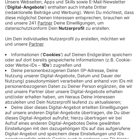
Anzeige
Heute startet die Aktion der Bundesagentur für Arbeit,
bei der Leverkusener Unternehmen aus 16 Branchen
täglich in digitaler Form über ihre Ausbildungsangebote
informieren. So auch viele Großkonzerne wie IKEA und
Airbus. Zu den digitalen Infoabenden sind neben den
Jugendlichen auch ihre Eltern eingeladen, um eine
gemeinsame Orientierung und den Austausch zu
fördern. Eine Teilnahme ist ohne vorherige Anmeldung
möglich.
Die Übersicht aller Termine in dieser Woche findet ihr
hier
Anzeige