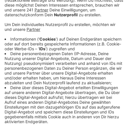
Anzeige
Die soll den Schülern dabei helfen, ihre Interessen und
Qualitäten besser kennenzulernen. Und auch die Eltern
spielen bei diesem Prozess eine wichtige Rolle. Für sie
gibt es jetzt spezielle Infoabende, um mehr zum
Thema zu erfahren. Insgesamt drei Termine, sowohl
online als auch in Präsenz hat die Stadt dafür
angesetzt – der erste findet kommenden Montag
statt.
Weitere Infos und einen Link zur Anmeldung gibt
´s hier.
Anzeige
Mehr Meldungen von hier:
Anzeige