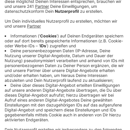
Hochwasserschutz zu fällen.
Veröffentlicht:
Montag, 13.06.2022 06:39
Anzeige
Sie fordern Alternativen, zum Beispiel
Überschwemmungsflächen weiter oben am Bachlauf,
um die Hochwassergefahr zu verringern. Das macht
keinen Sinn sagt der Wupperverband, auch weil infrage
kommende Flächen zu schnell voll wären. Die
praktikabelste Lösung für TBL und Wupperverband:
Eine Verbreiterung und Renaturierung des Bachbetts –
dafür müssten die meisten Bäume gefällt werden,
einen Teil könnte man aber später wieder anpflanzen,
sagt der Wupperverband. Man könne verstehen, dass
die Anwohner die Allee erhalten wollen. Aber die
Diskussion um den Hochwaserschutz müsse sachlich