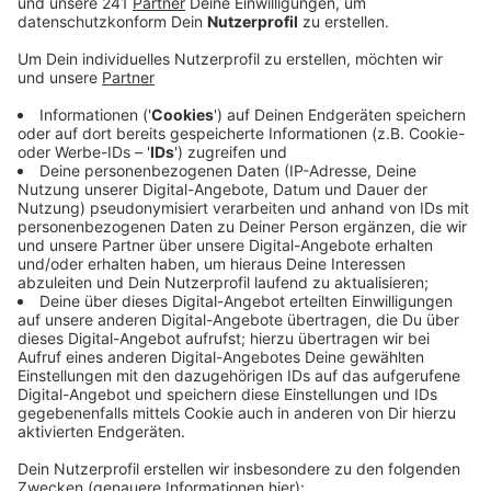
vorgestellt wurde.
Veröffentlicht:
Mittwoch, 09.12.2020 16:38
Anzeige
Das Ministerium wirft dem
Landesbetrieb StraßenNRW schwere Versäumnisse
vor, die mindesten "mitursächlich" für den Unfall waren.
Eine Frau war in ihrem Auto von der herabfallenden
Betonplatte erschlagen worden. Die Platte war nicht
sachgemäß verankert und das war dem Landesbetrieb
bekannt, heißt es in dem Bericht. Er habe auch die
Baufirma darauf hingewiesen, aber keine Antwort
bekommen. Irgendwann habe der Landesbetrieb dann
aufgehört nachzufragen. Inzwischen ist die Baufirma
insolvent. Bei den Hauptprüfungen in den folgenden
Jahren waren die Mängel nicht aufgefallen.