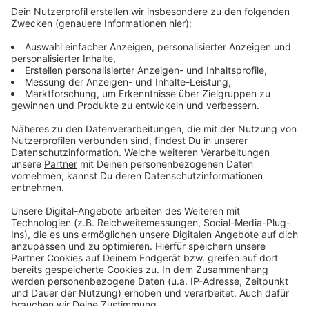
Polizei und DLRG betonen noch einmal: Schwimmen im
Rhein ist lebensgefährlich.
Gefährliche Strudel unter
Wasser oder auch die starke Strömung – das alles
macht den Rhein zum Schwimmen ungeeignet. Laut
DLRG können auch die Schiffe auf dem Rhein für
Badende gefährlich werden. Denn sie erzeugen
starken Wellengang oder Sog.
Anzeige
Anzeige
Anzeige