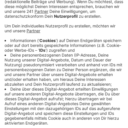
Veröffentlicht:
Sonntag, 04.08.2019 20:21
Anzeige
Von hier aus hatte er den Rhein komplett überquert –
war auf der anderen Rheinseite wieder an Land und
dann über die Rheinbrücke zurück zum Ausgangspunkt
gegangen. Das Prozedere habe er dann mehrfach
widerholt. Bei der Polizei waren deswegen mehrere
Notrufe von Zeugen eingegangen.
Die Rettungskräfte waren gemeinsam mit der DLRG in
Booten und einem Hubschrauber ausgerückt. Letztlich
konnte der Mann am Abend aus dem Rhein gezogen
und in ein Krankenhaus gebracht werden. Warum er
ständig durch den Rhein geschwommen war ist noch
unklar.