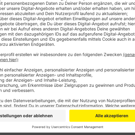
Die Stromversorgung übernimmt jetzt der städtische
700 Kunden jetzt bei der EVL unter Vertrag – zum Gr
deutlich höher, als der alte Tarif.
Den EVL-Übergangsvertrag können die Kunden aber t
Problem von insolventen Billigstromanbietern bereits
Kosten sitzen, zum Beispiel versprochene Bonuszahlu
Anzeige