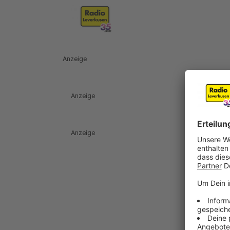
Anzeige
Anzeige
Anzeige