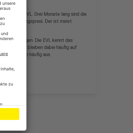
 Versorger EVL. Drei Monate lang sind die
undversorgungspreis. Der ist meist
äglich kündigen. Die EVL kennt das
. Die Kunden bleiben dabei häufig auf
ngen bleiben häufig aus.