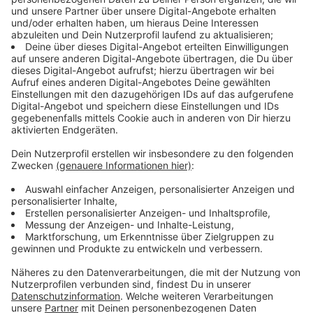
Darum geht es beim Thema Lützerath
Anzeige
Lützerath in der Nähe von Erkelenz im Kreis Heinsberg
soll zur Kohlegewinnung abgebaggert werden. In den
Häusern, deren einstige Bewohner weggezogen sind,
leben allerdings Aktivisten, die um den Ort kämpfen
wollen. Für das Abbaggern und Verbrennen der Kohle
sehen sie keine Notwendigkeit. Grundstücke und
Häuser gehören aber dem Energiekonzern RWE. Mit
einer Räumung von Lützerath wird im Januar fest
gerechnet. Der Kreis Heinsberg hat eine
Allgemeinverfügung bekannt gemacht, die Personen
den Aufenthalt in Lützerath untersagt. Werde diesem
Platzverweis keine Folge geleistet, so biete die
Verfügung die Grundlage "zur Ergreifung von