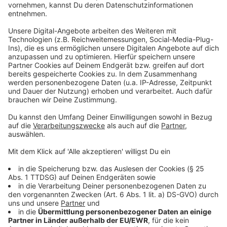
Räumungsmaßnahmen ab dem 10. Januar", so der
Kreis. Die Polizei Aachen ließ gleichzeitig wissen, dass
man ab Mitte Januar "mit der Räumung des Weilers
Lützerath beginnen" würde.
Anzeige
Anzeige
So ist der Eindruck vor Ort
Anzeige
Kollegin Jana Ulrich hat sich in Lützerath umgeschaut.
"Das Allererste, das einem auffällt, ist die große
Polizeipräsenz. 15-20 Mannschaftswagen haben sich
am Ortseingang positioniert", berichtet sie. Erste