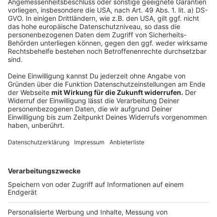
Bagger würden schon Bäume fällen. "Wenn man in den
Ort reingeht, hängen überall Plakate und Fahnen der
Aktivisten. Einige Häuser und Bauernhöfe scheinen
längst verlassen zu sein. Das ist ein komisches Bild -
auf der einen Seite ein eher verlassener Ort, auf der
anderen Seite die hohe Polizeipräsenz und Aktivisten,
die sich gegenüberstehen", sagt Ulrich.
Info: Dieser Artikel ist mit neuen Informationen
aktualisiert worden - wir berichten in den kommenden
Tagen weiter über das Thema
Autor: Joachim Schultheis (mit dpa)
Anzeige