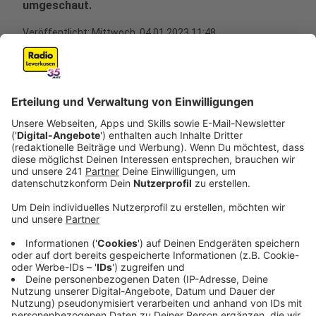
umgeschaut.
Veröffentlicht:
Mittwoch, 04.01.2023 11:48
Anzeige
Die Polizei hat ihre Vorbereitungen für die Mitte
Januar geplante Räumung in und um Lützerath herum
fortgesetzt. Flächen rund um das Dorf würden für die
Logistik des Großeinsatzes erschlossen, sagte ein
Polizeisprecher. Klimaaktivsten rufen gleichzeitig dazu
auf, vor Ort Unterstützung zu zeigen. Sie wollen
versuchen, die Räumung mit allen Mitteln zu verhindern
oder zumindest zu verzögern. Dazu bedarf es offenbar
deutlich mehr Aktivisten, die sich in und um Lützerath
herum einfinden.
Anzeige