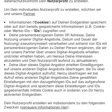
Veröffentlicht:
Freitag, 18.12.2020 07:10
Anzeige
Zwei Jahre Haft auf Bewährung, dazu müssen sie die
Prozesskosten zahlen und auch die Auslagen der
Nebenklägerin. Die drei Männer hatten nach Ansicht
des Gerichts im April 2018 die junge Frau in der
Wohnung eines der Täter in Leichlingen vergewaltigt
und ihre Taten zum Teil auch gefilmt. Schon zu Beginn
des Prozesses hatten sie das auch zugegeben. Sie
sagten allerdings, dass Alkohol und Drogen im Spiel
gewesen seien. Alle drei wüssten nicht mehr, wie das
passieren konnte.
Anzeige