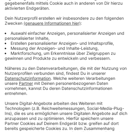
Feuerlöschschaum ist Leverkusen bereits vor rund vier
Jahren umgestiegen. Die Leverkusener Feuerwehr
sagt, dass sie inzwischen umweltverträglichere
Schaummittel einsetzt.
Anzeige
Weitere Meldungen aus Leverkusen
Anzeige
Leverkusen: VR-Bank in Wiesdorf zieht um
Leverkusen: Ehemalige Johanneskirche wird ab
Sommer zur Kita
Stadt Leverkusen will Vereine mehr unterstützen
Anzeige