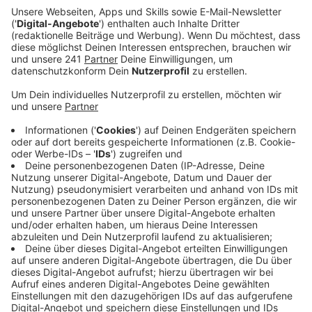
und schmutzabweisend sind – sie sind zum Beispiel
in Feuerlöschschaum enthalten.
Veröffentlicht:
Montag, 17.04.2023 15:16
Anzeige
Das Thema hatte Anfang des Jahres für Schlagzeilen
gesorgt: Noch immer fließen PFAS in den Rhein. Über
das genaue Ausmaß hatten Bürger und Politiker aus
der Stadt die Bezirksregierung um Stellungnahme
gebeten. Demnach gebe es in der Currenta-Kläranlage
bereits seit Jahren eine
Abwasservorbehandlungsanlage, diese würde die
Belastung deutlich reduzieren. Und: Laut
Bezirksregierung soll die Anlage jetzt weiter optimiert
werden, damit noch weniger Schadstoffe in die
Gewässer gelangen. In Sachen PFAS-haltiger