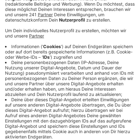
vorgestellt, wie die Sicherheit gewährleistet
werden soll - damit sich eine Explosion wie im
letzten Sommer nicht wiederholen kann.
Veröffentlicht:
Dienstag, 15.02.2022 06:11
Anzeige
Um eine Genehmigung für den Betrieb zu bekommen,
reiche es nicht aus, nur die Ursache zu beheben, sagte
die Bezirksregierung. Sie will daher viel genauer
hingucken und das gesamte Sicherheitsmanagement
überprüfen.
Genau das hat am Montagabend im Stadtrat auch ein
externer Gutachter empfohlen. Currenta will der
Empfehlung folgen. So sollen im ersten
Öffnungsschritt nur Stoffe von bekannten