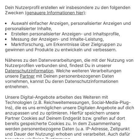
Unternehmen aus der Region entsorgt werden. Und sie
dürfen nicht – wie beim Vorfall im Sommer – bei
Temperaturänderung chemisch reagieren. Auch
wichtig: Die komplette Anlieferung soll streng
überwacht werden. Wann unter diesen
Voraussetzungen eine Wieder-Inbetriebnahme möglich
ist, ist aktuell völlig unklar.
Die Politik will den Fortgang in einem gesonderten
Begleitkreis weiter im Blick halten.
Anzeige
Anzeige