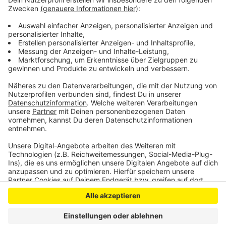
Naturschutzvorgaben wird die nur noch zum Teil für
Stände genutzt. Stattdessen soll ein neuer Weg im
Wupperdreieck gebaut werden, so dass dort einige
Stände Platz finden.
Anzeige
Anzeige
Anzeige
Anzeige