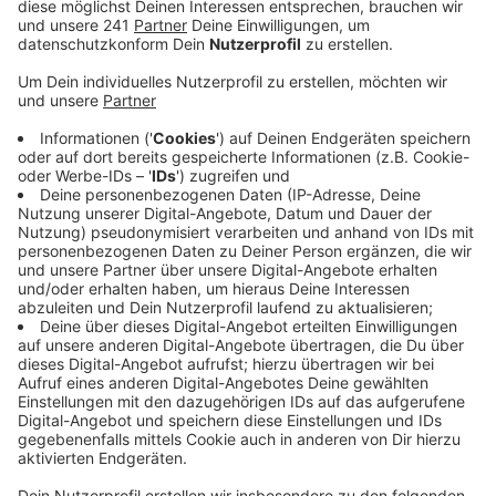
Veröffentlicht:
Mittwoch, 03.08.2022 16:20
Anzeige
Die Organisation war dieses Jahr eine große
Herausforderung, sagt Veranstalter Werner Nolden.
Hauptproblem: Personalmangel. Nolden ist trotzdem
zufrieden, denn nachdem letztes Jahr nur 17
Bierstände geöffnet hatten, sind es dieses Jahr
wieder ganze 40.
Weggespart wurde jetzt allerdings das große
Festzelt. In der Sommerhitze müssen sich Besucher
nun ein Schattenplätzen unter Bäumen oder Schirmen
suchen.
Eine weitere Veränderung betrifft die Kastanienallee
auf dem Gelände. Aufgrund von strengeren