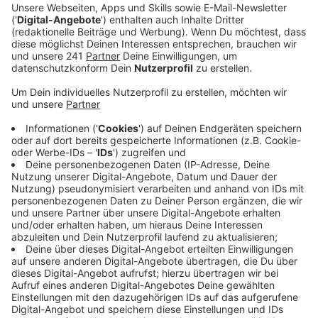
Anzeige
Jugendschutz im Fokus
Anzeige
Der KOD führte rund 200 Jugendschutzkontrollen
durch. Bei fast jedem zweiten minderjährigen
Jugendlichen wurden Alkohol oder Zigaretten
gefunden – diese wurden vom Ordnungsdienst
vernichtet oder sichergestellt. Die Zahlen
entsprechen denen der vergangenen Karnevals-Jahre.
Außerdem wurden mehrere Wildpinkler erwischt.
Zudem gab es einige Verfahren wegen Verstößen
gegen das Glasverbot in Schlebusch sowie das