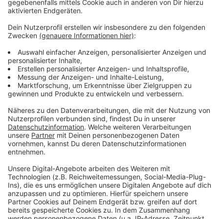
Cannabis-Konsumverbot.
Anzeige
Mehr Nachrichten aus Leverkusen
Anzeige
Antrag: Das Glücksspiel soll aus Leverkusen raus
Fünfter Leverkusener Jugendstadtrat hat noch freie
Plätze
Vor Urlaub: Leverkusener sollen Ausweis-Dauer prüfen
Anzeige