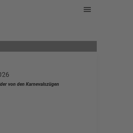
menu
026
lder von den Karnevalszügen