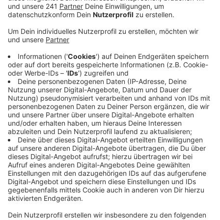
Veröffentlicht:
Donnerstag, 12.03.2020 10:23
Anzeige
54 Übergriffe in einem Jahr, einige davon endeten mit
erheblichen Verletzungen. Das ist die traurige Bilanz
der Kölner Verkehrsbetriebe, die in Leverkusen mit der
Linie 4 nach Schlebusch fährt. Nachdem die Deutsche
Bahn bereits Erfolge mit den Bodycams gesammelt
hat, sollen deswegen jetzt auch die KVB-Mitarbeiter
mit Kameras ausgestattet werden.
Das steigere das Sicherheitsgefühl der Passagiere
und sichere Beweismaterial. Außerdem wirke es
deeskalierend, heißt es in dem Antrag, der heute im
Verkehrsausschuss diskutiert wird.
Auch die Busfahrer der Wupsi kennen solche Angriffe.