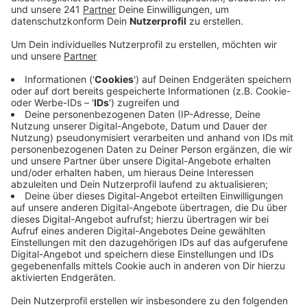
Anzeige
Übrige Raketen aus dem letzten Jahr oder Feuerwerk
aus Online-Shops – ein Verkaufsverbot bedeutet
nicht, dass es gar keine Möglichkeit zum Böllern gibt.
Das Zünden von Feuerwerk grundsätzlich
flächendeckend zu verbieten ist laut Stadt aber rein
rechtlich nicht möglich. Der Krisenstab prüft deshalb
gerade, ob er es zumindest an sogenannten Hot-
Spots verbieten kann - zum Beispiel am Rheinufer, in
den Fußgängerzonen oder auch auf Marktplätzen in
den unterschiedlichen Stadtteilen. Hier sei in den
letzten Jahren besonders viel geböllert worden –
teilweise auch mit Zwischenfällen.
Ziel des Böller-Verbot ist es, den Rettungsdienst und