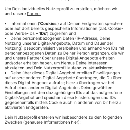
Anzeige
Dachstuhlbrand in Leverkusener City
Anzeige
Die Einsatzkräfte sind gegen 0:00 eingetroffen, es
handelt sich nach ersten Erkenntnissen um einen
Dachstuhlbrand. Autofahrer auf der anderen Seite der
Luminaden sollen das Gebiet möglichst umfahren.
Weitere Infos findet ihr in Kürze hier.
Anzeige