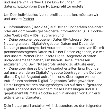
Veröffentlicht:
Montag, 25.05.2020 06:39
Anzeige
Auch ein Zelt, das in dem Wald errichtet war, stand in
Flammen und drohte auf umliegende Bäume
überzugreifen. Ebenso wie Unterholz auf einer Fläche
von etwa 10 Quadratmetern an der Friedlandstraße.
Um 23 Uhr waren die Löscharbeiten beendet – auch
ein Polizeihubschrauber war im Einsatz, um mögliche
Glutnester auszukundschaften. Verletzt wurde bei
dem Einsatz niemand.
Auch in der Nacht zu Sonntag mussten Polizei und
Feuerwehr ausrücken - an der Marie-Curie-Straße am
Finanzamt in Manfort hat gegen 1 Uhr ein Auto
gebrannt. Bei zwei weiteren Autos wurden die
Scheiben eingeschlagen. Für beide Taten sucht die