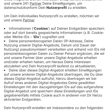
Veröffentlicht:
Montag, 05.01.2026 06:41
Anzeige
Am frühen Montagmorgen, gegen 6 Uhr, wurde die
Feuerwehr Leverkusen zu einem Einsatz in die August-
Wilhelm-von-Hofmann-Straße in Wiesdorf gerufen. Vor
der Eingangstür eines Wohnhauses war ein E-Rollstuhl
in Brand geraten und hatte eine starke
Rauchentwicklung im Erdgeschoss des Gebäudes
verursacht.
Die Einsatzkräfte retteten einen Bewohner über eine
Drehleiter aus dem Obergeschoss. Er wurde mit
Verdacht auf eine Rauchgasvergiftung ins
Krankenhaus gebracht und dort medizinisch
untersucht.