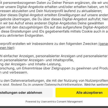
Betroffen sind unter anderem die Bauwerke auf de
Karlstraße und auf dem Willy-Brandt-Ring in Höhe der
Einschränkungen auf der Fahrbahn kommen, sagt die 
Bereich Bismarkstraße in Höhe der Bundesautobahn-U
technischen Betriebe der Stadt im Einsatz.
Anzeige