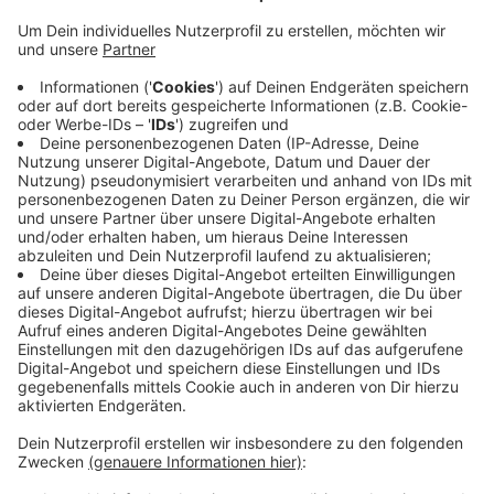
Anzeige
Grund für die Auszeichnung ist nach Meinung des
Inhabers unter anderem das enge Verhältnis zwischen
den Kunden und dem Team. Außerdem glaubt er an
den Erfolg der besonderen Veranstaltungen, die von
der Buchhandlung ausgerichtet werden.
Der „Deutsche Buchhandlungspreis“ ist mit bis zu
25.000 Euro prämiert. Das Geld will der Inhaber zur
Modernisierung seines Geschäftes nutzen. Dabei will
er zum Beispiel den Boden neu machen lassen.
Anzeige