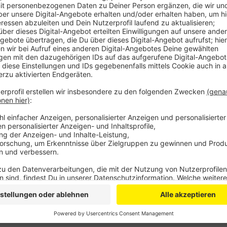
Die Feuerwehr konnte das Feuer glücklicherweise sc
das KAW überzugreifen. Die Polizei geht von Brands
Tätern mit mehreren Streifenwagen blieb allerdings er
Ermittlungen aufgenommen. Die zum öffentlichen Bü
vollständig ausgebrannt.
Anzeige