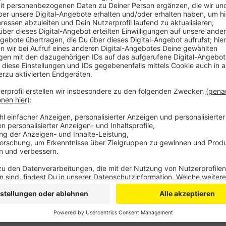
Dabei sollte man sich fragen,
ob man sie selbst mit 
Menschen zu lesen geben würde, so ein Sprecher der
neuen Bücherschrank. Für beschädigte Bücher und 
sei kein Platz.
Der Metallschrank mit Glastüren ist etwa zwei Meter
Finanziert wurde das Ganze über Fördermittel für H
Betreiber Currenta.
Anzeige