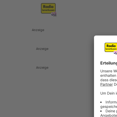
Anzeige
Anzeige
Anzeige