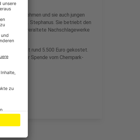
nach Hause nehmen und sie auch jungen
 Bücherei St. Stephanus. Sie betriebt den
so etwas wie veraltete Nachschlagewerke
 hoch und hat rund 5.500 Euro gekostet.
itdorf und einer Spende vom Chempark-