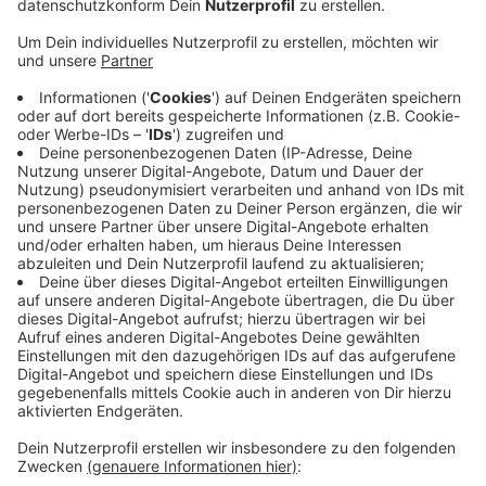
Respektschilder auch am Rathaus in Wiesdorf
aufzuhängen.
Veröffentlicht:
Freitag, 06.03.2020 06:07
Anzeige
Geschehnisse wie die Anschläge auf die Synagoge in
Halle oder das Attentat von Hanau hätten gezeigt,
dass Rassismus zum immer größeren Problem in der
Gesellschaft wird. Zu „Lev ist bunt“ gehören unter
anderem verschiedene Parteien, Wohlfahrtsverbände,
Kirchen und Gewerkschaften. Auch sie sind
aufgerufen, Anti-Rassismus-Schilder an ihren
Gebäuden anzubringen.
Anzeige