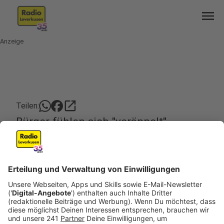
menu
Anzeige
open_in_new
Teilen:
Bürger fühlen sich "veräppelt"
Ihr bekommt zwar einen neuen Rastplatz an der A1
– dafür bekommt ihr aber auch
Schallschutzwände. Diesen Deal schlägt das
Landesverkehrsministerium der Stadt und den
Anwohnern vor. Die Gegner des geplanten
Rastplatzes bei Steinbüchel sind davon überhaupt
nicht begeistert.