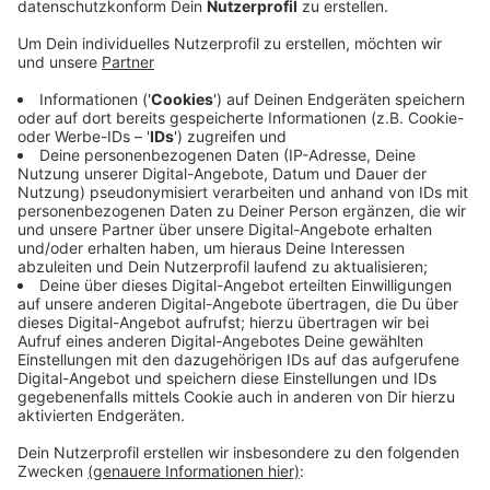
Veröffentlicht:
Freitag, 19.07.2019 06:43
Anzeige
Der Sprecher der Initiative LevContraRaststätte
Westmeier sagte, er fühle sich davon veräppelt. Die
Schallschutzwände würden den Lärm für die
Lützenkirchener sogar noch unerträglicher machen. Die
Wände würden nämlich nur eine Seite vor Lärm
schützen und den Krach in die andere Richtung
reflektieren.
Auch Oberbürgermeister Richrath ist von dem
angeblichen Kompromissangebot irritiert: Er halte
Lärmschutz für selbstverständlich, sagte er uns.
Anzeige