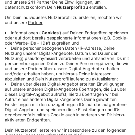
Veröffentlicht:
Freitag, 20.12.2019 13:22
Anzeige
Mit Politikern in Kontakt treten und zu politischen
Themen eine Meinung abgeben – das sollen wir alle in
Leverkusen bald machen können. Wie der Stadtrat
beschlossen hat, soll die Verwaltung prüfen, in
welcher Form diese Art der Bürgerbeteiligung am
besten funktionieren kann.
Aus Sicht der Ratspolitiker wäre zum Beispiel eine App
denkbar, in der man an Abstimmungen teilnehmen kann.
Das Meinungsbild soll den Politikern dann helfen, ihre
Entscheidung zu treffen.
Die Idee muss jetzt hinsichtlich der Datenschutz-