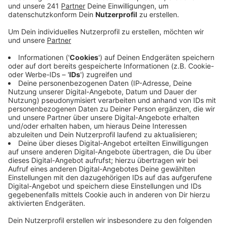
erhöhen, planen die großen Leverkusener Parteien
am Samstag eine Protestaktion in den
Leverkusener Fußgängerzonen.
Veröffentlicht:
Donnerstag, 24.03.2022 06:10
Anzeige
Vor etwas mehr als einem Jahr hat die Leverkusener
Stadtpolitik beschlossen offensiv gegen die
Autobahn-Ausbaupläne vorzugehen. Die
entsprechende Protest-Kampagne „Keinen Meter
Mehr“ geht damit jetzt in die heiße Phase. Neben der
Aktion am Samstag können sich Unterstützer auch mit
einem Bürgerbrief an den Bundesverkehrsminister
beteiligen. Die unterschriebenen Briefe werden
gesammelt und sollen dann im Juni bei einem Protest
in Berlin dem Bundesverkehrsministerium übergeben