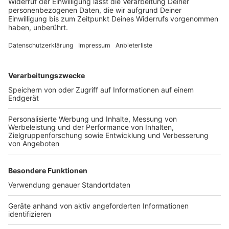
Rheindorf oder Schlebusch in Anspruch nehmen
möchten, muss zuvor telefonisch einen festen Termin
vereinbaren. Die Terminbuchung für einen Besuch
des Bürgerbüros in den jeweiligen Sparkassenfilialen
ist ab dem 3. Januar von Montag bis Donnerstag
jeweils von 8:00 bis 10:00 Uhr unter der
Telefonnummer 0214 - 406-3456 möglich.
Anzeige
Weitere Meldungen aus Leverkusen
Anzeige
Schull- und Veedelszoch in Schlebusch kann
stattfinden
Personalmangel in der Leverkusener Stadtverwaltung