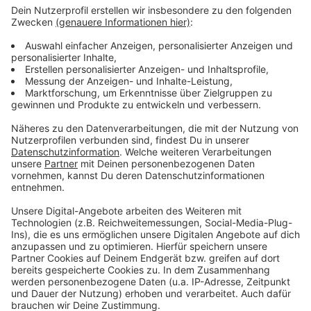
(Wupperstraße 2, 51371 Leverkusen)
• Jeden vierten Donnerstag im Monat von 12:00 Uhr
– 16:00 Uhr in der Sparkassenfiliale in Schlebusch
(Münsters Gäßchen 5, 51375 Leverkusen)
Anzeige
Das wird in den mobilen Bürgerbüros
angeboten
Anzeige
• An-, Ab- und Ummeldungen des Wohnsitzes
• Beantragung und Ausgabe von Personalausweisen
• Beantragung und Ausgabe von Reisepässen/