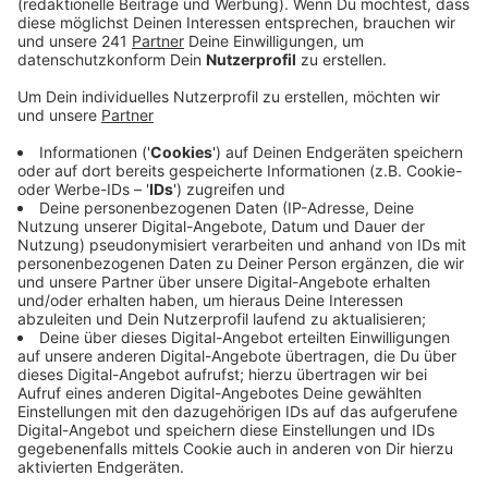
Führungszeugnisse ausstellen.
Anzeige
Testphase startet Mitte Januar
Anzeige
Im Rahmen einer Erprobungsphase kommt das
mobile Bürgerbüro ab dem 19. Januar 2023 jeweils
donnerstags von 12:00 – 16:00 Uhr in den Filialen der
Sparkasse wie folgt zum Einsatz:
• Jeden ersten und dritten Donnerstag im Monat in
der Sparkassenfiliale in Opladen (Kölner Straße 35 -
41, 51379 Leverkusen)
• Jeden zweiten Donnerstag im Monat von 12:00 –
16:00 Uhr in der Sparkassenfiliale in Rheindorf