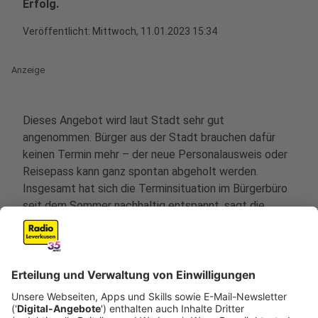
Erfolg.
Veröffentlicht:
Mittwoch, 11.01.2023 15:34
Anzeige
Dieses Angebot wird laut Stadt sehr gut
angenommen. Bürger aus der Stadt brauchen dafür
keinen Termin mehr – der neue Personalausweis oder
Reisepass kann ganz spontan abgeholt werden.
Insgesamt hat sich die Terminsituation im Bürgerbüro
seit dem Sommer nachhaltig entspannt, sagt die
Stadt. Grund dafür sei unter anderem zusätzliches
Personal. Ab Mitte nächster sollen außerdem erstmals
mobile Bürgerbüros eingerichtet werden, und zwar in
ausgewählten Filialen der Sparkasse. Mitarbeiter der
Stadt können hier unter anderem Wohnsitze an- oder
ummelden, neue Ausweise beantragen oder