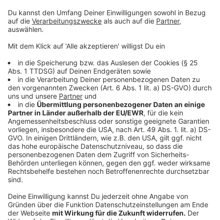
Kinderreisepässen
• Ausstellung von Führungszeugnissen und
Gewerbezentralregisterauszügen
• Ausstellung von Lebens- und Meldebescheinigung
• Ausstellung von UB-Scheinen
(Untersuchungsberechtigungsscheine)
• Beglaubigungen von Dokumenten
Anzeige
Terminbuchung ab sofort möglich
Anzeige
Wer das Angebot des mobilen Bürgerbüros in Opladen,