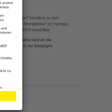
tteln bei Bedarf Kontakte zu den
ützung in der Energiekrise" ist montags
er 0214/406-5555 erreichbar.
ngen und Kontakte rund um die
er
Homepage
in der Kampagne