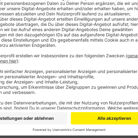
Anzeige
Sie übernehmen dabei eine Lotsenfunktion und vermi
zuständigen Fachstellen. Das Bürgertelefon "Unterst
bis freitags von 8 bis 16 Uhr unter der Telefonnumm
Alle wichtigen Informationen, Angebote, Hilfeleistu
Energiekrise hat die Stadt Leverkusen zudem auf ihr
"Gemeinsam durch den Winter" gebündelt.
Anzeige