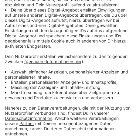
Am Dienstagvormittag hatte es gegen 09.30 Uhr aus
ungeklärter Ursache eine Explosion am Tanklager des
Entsorgungszentrums in Bürrig gegeben. Dort brannte
ein Tank mit organischen Lösungsmitteln. Die
Qualmwolke zog über die Stadt, der Rauch war bis
nach Dortmund zu riechen. In Leverkusen, Solingen und
Teile des Bergischen Landes waren die Leute dazu
aufgefordert, drinnen zu bleiben und Fenster und
Türen zu schließen.
Damit die Löscharbeiten starten konnten, musste
zunächst der Strom einer Oberleitung abgeschaltet
werden. Am Mittag meldete der Chempark-Betreiber
Currenta, dass das Feuer unter Kontrolle sei.
Zeitweise waren die Autobahnen rund um Leverkusen