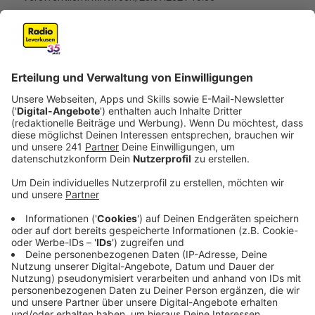
Anzeige
Die Ursache für die Explosion ist weiterhin unklar. Die
Akut-Warnung für ganz Leverkusen ist seit
Dienstagabend aufgehoben. Wir Leverkusener sind
trotzdem noch angewiesen, kein Gemüse aus dem
Garten zu essen und Aschregen nicht anzufassen, aber
der Stadt zu melden - telefonisch unter 0214-2605
99333. Genau so gilt Vorsicht beim Anfassen von mit
Ruß verschmutzten Spielgeräten. Bis geklärt ist, ob
und was in die Luft gelangt ist, wird es voraussichtlich
bis Ende der Woche dauern. Erst am Donnerstag kann
die Polizei die Unglücksstelle gefahrlos betreten.
Dann starten die offiziellen Ermittlungen.