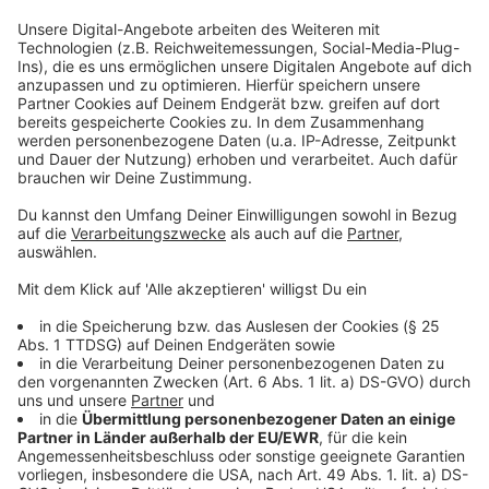
voll gesperrt, die Fähre eingestellt und Busse fuhren
nicht oder wurden umgeleitet. Mittlerweile läuft der
Verkehr überall wieder.
Auf der unmittelbar an die Unglücksstelle
angrenzenden Baustelle der Leverkusener
Rheinbrücke waren direkt nach der Explosion alle
Arbeiten sofort eingestellt worden. Die Mitarbeiter
der Baufirmen hatten die Baustellen zeitweise
verlassen.
Die Werksfeuerwehr ist immer noch mit einem
Großaufgebot im Einsatz – es geht weiter darum, die
Einsatzstelle abzusichern und die Vermissten zu
finden. Dafür kommen jetzt auch hochauflösende
Drohnen zum Einsatz.