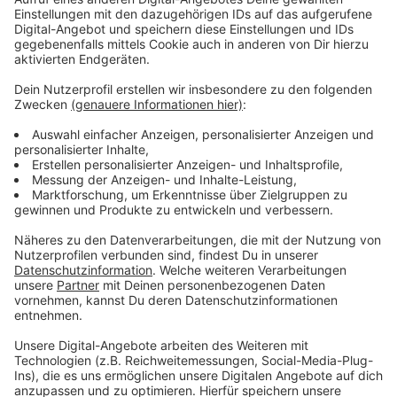
Damit die Löscharbeiten starten konnten, musste
zunächst der Strom einer Oberleitung abgeschaltet
werden. Am mittag meldete Currenta, dass das Feuer
unter Kontrolle sei. Ein Schwerverletzter schwebt in
Lebensgefahr, weitere 31 Menschen wurden zum Teil
schwer verletzt.
Zeitweise waren die Autobahnen rund um Leverkusen
voll gesperrt, die Fähre eingestellt und Busse fuhren
nicht oder wurden umgeleitet.
Auf der unmittelbar an die Unglücksstelle
angrenzenden Baustelle der Leverkusener
Rheinbrücke sind alle Arbeiten sofort eingestellt
worden. Alle Mitarbeiter der Baufirmen hatten die