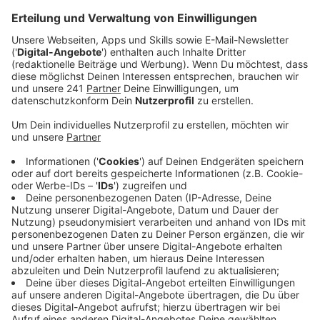
einen weiteren Toten geborgen - damit hat die
Explosion nach aktuellem Stand zwei Todesopfer
gefordert.
Veröffentlicht:
Mittwoch, 28.07.2021 06:53
Anzeige
Am Dienstagvormittag hatte es gegen halb 10 aus
ungeklärter Ursache eine Explosion am Tanklager des
Entsorgungszentrums in Bürrig gegeben. Dort brannte
ein Tank mit organischen Lösungsmitteln. Die
Qualmwolke zog über die Stadt, der Rauch war bis
nach Dortmund zu riechen. In Leverkusen, Solingen und
Teile des Bergischen waren die Leute dazu
aufgefordert, drinnen zu bleiben und Fenster und
Türen zu schließen.