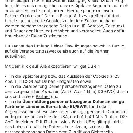
erster Erfolg ist bereits erzielt: Das Kabinett hat
beschlossen,
25 der 43 Beauftragten
abzuschaffen,
darunter den Klimaschutzbeauftragten.
Anzeige
Merz' ambitionierte Agenda zeigt, dass er
entschlossen ist, schnell zu handeln und die
versprochenen Veränderungen umzusetzen. Die
kommenden Wochen werden entscheidend sein, um zu
sehen, wie effektiv er seine Pläne realisieren kann und
welche politischen und rechtlichen Herausforderungen
dabei gemeistert werden müssen.
Autoren: José Narciandi & Joachim Schultheis
Anzeige