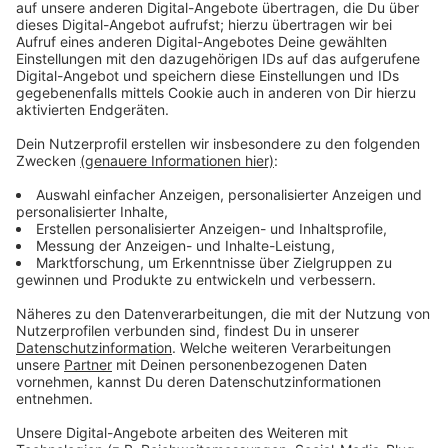
diplomatischen Hürden überwinden wird.
Anzeige
Wirtschaftliche Reformen im Fokus
Anzeige
Neben der Sicherheitspolitik hat Merz ein
umfassendes Sofortprogramm
für die Wirtschaft
angekündigt. Er plant, die Stromsteuer und die
Netzentgelte zu senken, um die Energiekosten für
Unternehmen und Verbraucher zu reduzieren. Weitere
wirtschaftliche Maßnahmen umfassen die
Abschaffung der Bonpflicht in Geschäften und die
Einführung einer wöchentlichen Höchstarbeitszeit.
Zudem sollen die Umsatzsteuer auf Speisen gesenkt
und der Dieselpreis für Landwirte reduziert werden. Ein