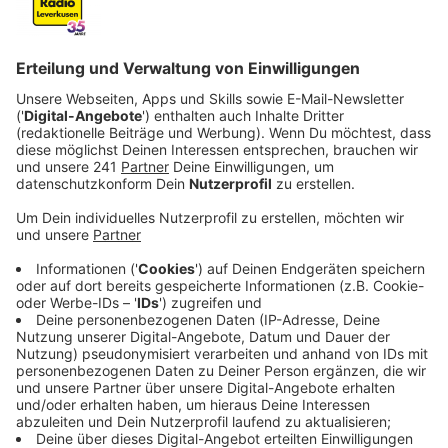
wirtschaftliche Reformen. Hier gibt es erste
Details.
Veröffentlicht:
Mittwoch, 07.05.2025 11:49
Anzeige
Der neue Bundeskanzler Friedrich Merz (CDU) hat
seinen ersten Tag im Amt mit klaren Zielen begonnen.
Merz, der sich im Wahlkampf für
verstärkte
Grenzkontrollen
ausgesprochen hat, steht vor der
Herausforderung, seine Versprechen umzusetzen.
Bereits jetzt sind Bundespolizisten an den deutschen
Außengrenzen bereit, um illegale Einreisen zu
verhindern. Doch die rechtliche Umsetzung dieser
Maßnahmen ist umstritten, und einige Nachbarstaaten,
darunter Österreich und Polen, haben Widerstand
angekündigt. Es bleibt abzuwarten, wie Merz diese