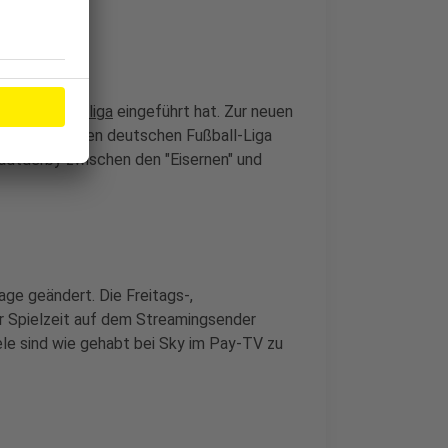
ie die
Bundesliga
eingeführt hat. Zur neuen
 in der höchsten deutschen Fußball-Liga
tadtderby zwischen den "Eisernen" und
ge geändert. Die Freitags-,
r Spielzeit auf dem Streamingsender
ele sind wie gehabt bei Sky im Pay-TV zu