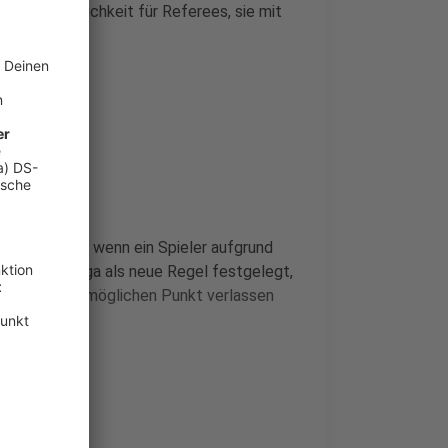
fort die Möglichkeit für Referees, sie mit
u vermeiden, wenn ein Spieler aufgrund
 die Bundesliga als neue Regel festgelegt,
ung am nächstmöglichen Punkt verlassen
barer