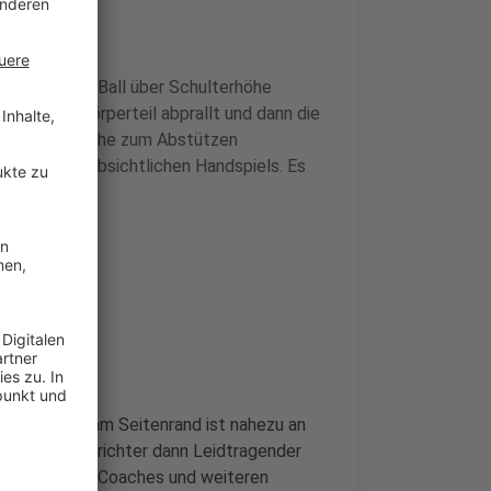
oder Arm den Ball über Schulterhöhe
m anderen Körperteil abprallt und dann die
bei einer Grätsche zum Abstützen
ung eines unabsichtlichen Handspiels. Es
 entsteht.
wortlichen am Seitenrand ist nahezu an
erte Schiedsrichter dann Leidtragender
Platz. Um die Coaches und weiteren