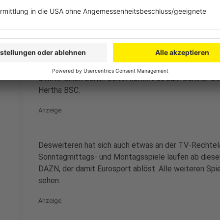
Was sonst noch neu ist
Anzeige
Es gibt noch diverse weitere, kleinere Änderungen, d
Spielzeit ist auch ein neuer Klub dabei, der erstmals
antritt: Union Berlin. Somit kommt es zum Berliner S
Hertha BSC.
Anzeige
Desweiteren hat sich auch etwas an der TV-Rechtela
Sonntagmittags- und Montagsspiele laufen ab diese
DAZN, der damit Eurosport ablöst. Alle weiteren Spi
sehen.
Anzeige