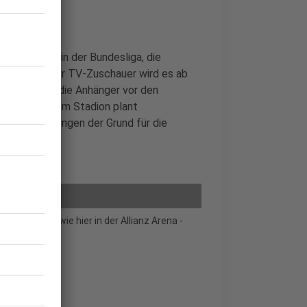
ideobeweis in der Bundesliga, die
nzubinden. Für TV-Zuschauer wird es ab
. So können die Anhänger vor den
vollziehen. Im Stadion plant
en Entscheidungen der Grund für die
.
adion - so wie hier in der Allianz Arena -
n werden.