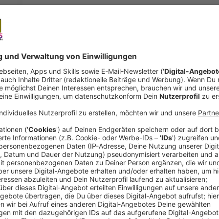
Werden die Bayern wieder Meister? Wer steigt ab, wer 
Geschäft. All diese Fragen werden vom 16. August bi
Bundesliga läuft. Aber auch Regelfragen werden mit 
aufkommen, denn es hat sich etwas getan.
Anzeige
Handregel wieder überarbeitet
Anzeige
Ein großer Aufreger in der vergangenen Saison war d
Schiedsrichter und seinen Assisten, unter anderem 
Köln. Manche Szenen wurden als Elfmeter bewertet, 
Delikt nicht auf den Punkt gezeigt wurde.