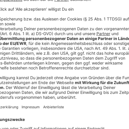
Offiziellen am Seitenrand zu sänftigen, gibt es ab so
Gelb oder sogar Rot zu verwarnen.
Anzeige
Wechsel nicht mehr nur an Trainerbänken
Anzeige
Um künftig lange Wartezeiten und Zeitschindungen z
einer Auswechslung das Spielfeld verlassen soll, hat
dass nun
ein Spieler den Platz bei einer Auswechsl
muss.
Anzeige
Video-Entscheidungen werden nachvollzieh