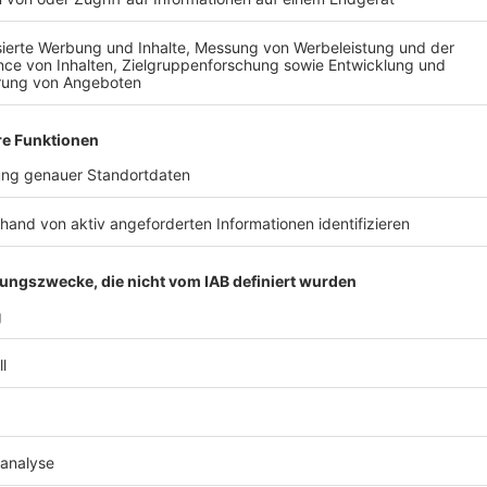
Anzeige
Außerdem planen die Verantwortlichen rund um den V
Fernsehzuschauer und auch Fans im Stadion näher ei
sofort einen sogenannten "Dreier-Splitscreen" geben
Fernsehgeräten gewisse Entscheidungen besser nach
Videobeweis-Leiter Dr. Jochen Drees, dass vor final
Überprüfung auf den Stadionleinwänden gezeigt wird
Anzeige
©
Pixabay
Entscheidungen beim Videobeweis können ab sofort im St
als auch vor den TV-Bildschirmen besser nachvollzoge
Anzeige