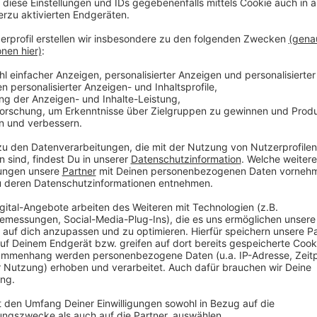
Anzeige
Grundsätzlich pfeift der Schiedsrichter, wenn Hand 
berühren. Es gibt Ausnahmen: Wenn der Ball von eine
Hand trifft; oder wenn der Ball den Arm trifft, der 
genutzt wird. Neu ist im Regelwerk auch die Bestraf
wird geahndet, wenn daraus eine Chance oder ein Tor
Anzeige
Jetzt kann der Trainer Rot sehen
Anzeige
Das ständige Gemecker von Trainern und Teamverant
jedem Spieltag zu sehen gewesen. Zumeist ist der vi
für eine Entscheidung des Schiedsrichters auf dem 