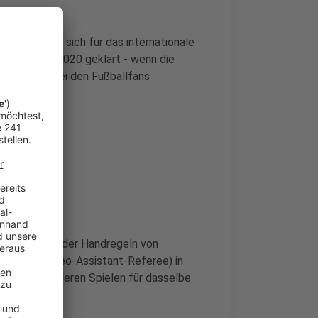
qualifiziert sich für das internationale
s Ende Mai 2020 geklärt - wenn die
Sicherheit bei den Fußballfans
ie Auslegung der Handregeln von
dem VAR (Video-Assistant-Referee) in
wobei in anderen Spielen für dasselbe