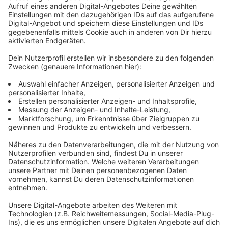
Anzeige
Derbys und Bayern-Duelle als Highlights
Anzeige
Zu den Höhepunkten der Saison gehört das erste
Derby gegen den 1. FC Köln, das Anfang November
auswärts stattfindet. Das Rückspiel in der BayArena
ist für Mitte März 2027 angesetzt. Gegen den FC
Bayern München spielt die Werkself zunächst Mitte
Januar auswärts und kurz vor Saisonende noch einmal
zu Hause. Den letzten Spieltag bestreitet Bayer 04
am 22. Mai 2027 auswärts beim FC Schalke 04.
Anzeige