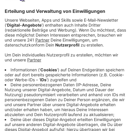
Veröffentlicht:
Freitag, 03.07.2026 06:04
Anzeige
Werkself startet gegen Aufsteiger
Anzeige
Der Spielplan für die Bundesliga-Saison 2026/27 ist
veröffentlicht. Bayer 04 Leverkusen beginnt die neue
Spielzeit am 29. oder 30. August mit einem
Auswärtsspiel beim Aufsteiger SV Elversberg. Das
erste Heimspiel in der BayArena folgt eine Woche
später gegen Union Berlin. Ein erstes Topspiel wartet
Mitte September mit dem Heimspiel gegen RB
Leipzig.